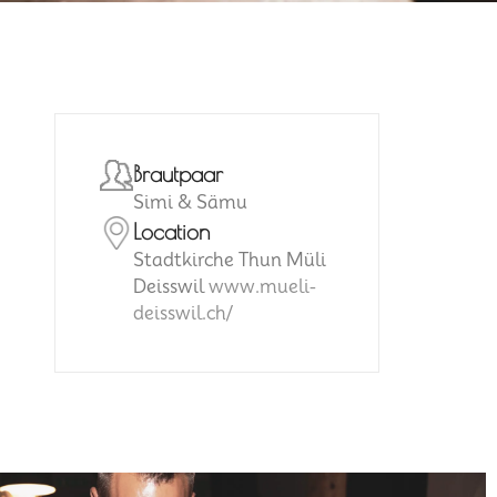
Brautpaar
Simi & Sämu
Location
Stadtkirche Thun Müli
Deisswil
www.mueli-
deisswil.ch/