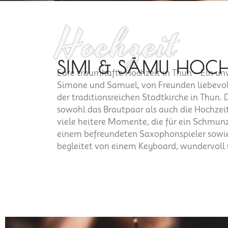
Hochzeit
SIMI & SÄMU HOCH
Eure traumhafte Hochzeit in Thun – Ein unv
Simone und Samuel, von Freunden liebevol
der traditionsreichen Stadtkirche in Thun. 
sowohl das Brautpaar als auch die Hochzeit
viele heitere Momente, die für ein Schmun
einem befreundeten Saxophonspieler sowie
begleitet von einem Keyboard, wundervol