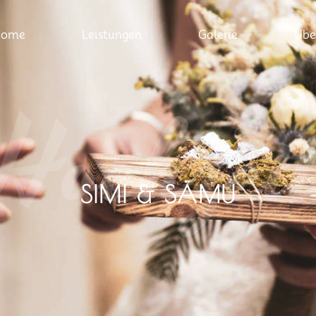
Home
Leistungen
Galerie
Übe
Hochzei
SIMI & SÄMU