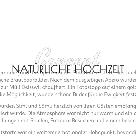
Concept
NATÜRLICHE HOCHZEIT
monie fand das Apéro vor der Stadtkirche statt. Hier blie
che Brautpaarbilder. Nach dem ausgiebigen Apéro wurden
 zur Müli Deisswil chauffiert. Ein Fotostopp auf einem go
die Möglichkeit, wunderschöne Bilder für die Ewigkeit fest
urden Simi und Sämu herzlich von ihren Gästen empfang
ert wurde. Die Atmosphäre war nicht nur warm und einl
hungen mit Spielen, Fotobox-Besuchen und einem besond
storte war ein weiterer emotionaler Höhepunkt, bevor di