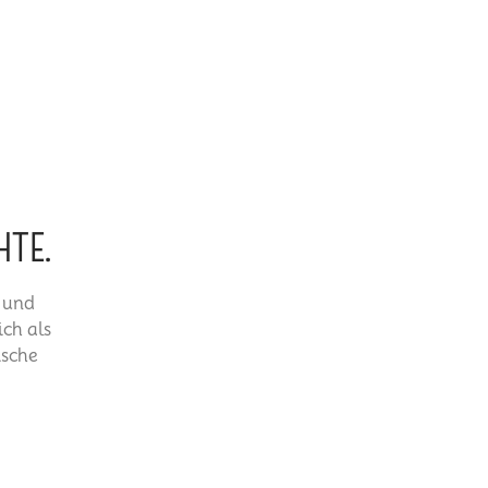
TE.
n und
ch als
ische