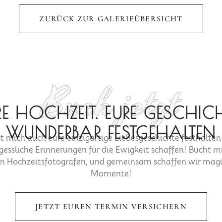
ZURÜCK ZUR GALERIEÜBERSICHT
Buch jetzt
RE HOCHZEIT. EURE GESCHICH
WUNDERBAR FESTGEHALTEN
t mich auch eure einzigartige Liebesgeschichte festhalte
gessliche Erinnerungen für die Ewigkeit schaffen! Bucht mi
n Hochzeitsfotografen, und gemeinsam schaffen wir mag
Momente!
JETZT EUREN TERMIN VERSICHERN